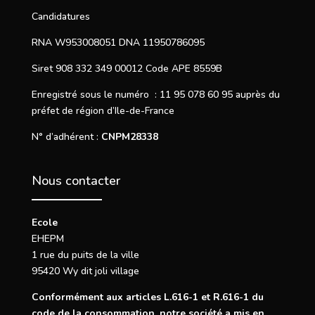
Candidatures
RNA W953008051 DNA 11950786095
Siret 908 332 349 00012 Code APE 8559B
Enregistré sous le numéro : 11 95 078 60 95 auprès du
préfet de région d’Ile-de-France
N° d’adhérent :
CNPM28338
Nous contacter
Ecole
EHEPM
1 rue du puits de la ville
95420 Wy dit joli village
Conformément aux articles
L.616-1
et
R.616-1
du
code de la consommation, notre société a mis en